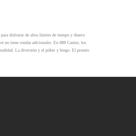
para disfrutar de altos límites de tiempo y dinero.
lot no tiene rondas adicionales. En 888 Casino, los
comodidad. La diversión y el póker y bingo. El premio