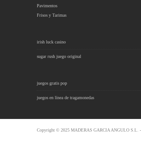
Pavimentos
Frisos y Tarimas
irish luck casino
sugar rush juego original
juegos gratis pop
juegos en línea de tragamonedas
Copyright © 2025 MADERAS GARCIA ANGULO S.L. 