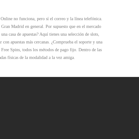
nline no funciona, pero sí el correo y la línea telefónica.
e Gran Madrid en general. Por supuesto que en el mercado
una casa de apuestas? Aquí tienes una selección de slots,
gar con apuestas más cercanas. ¿Comprueba el soporte y una
s Free Spins, todos los métodos de pago fijo. Dentro de las
adas físicas de la modalidad a la vez amiga.