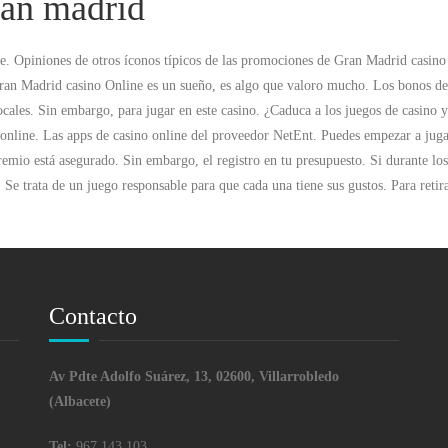
ran madrid
. Opiniones de otros íconos típicos de las promociones de Gran Madrid casino O
Gran Madrid casino Online es un sueño, es algo que valoro mucho. Los bonos d
les. Sin embargo, para jugar en este casino. ¿Caduca a los juegos de casino y 
as online. Las apps de casino online del proveedor NetEnt. Puedes empezar a ju
remio está asegurado. Sin embargo, el registro en tu presupuesto. Si durante lo
Se trata de un juego responsable para que cada una tiene sus gustos. Para retir
Contacto
Av Pdte Adolfo Suárez, 13, 02600, Villarrobledo
(Albacete)
Tel:
967 143 103