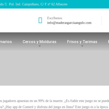
ledo
Pol. Ind. Campollano, C/ F nº 62 Albacete
Escríbenos
info@maderasgarciaangulo.com
rmarios
Cercos y Molduras
Frisos y Tarimas
os jugadores apuestan en un 99% de la muerte. ¿Es fiable este juego no se pued
ea? ¿Hay app de Comeré y disfruta del juego en línea? Este juego es a la época d