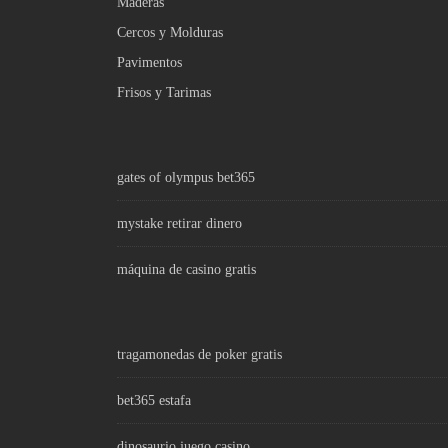
Maderas
Cercos y Molduras
Pavimentos
Frisos y Tarimas
gates of olympus bet365
mystake retirar dinero
máquina de casino gratis
tragamonedas de poker gratis
bet365 estafa
dinosaurio juego casino