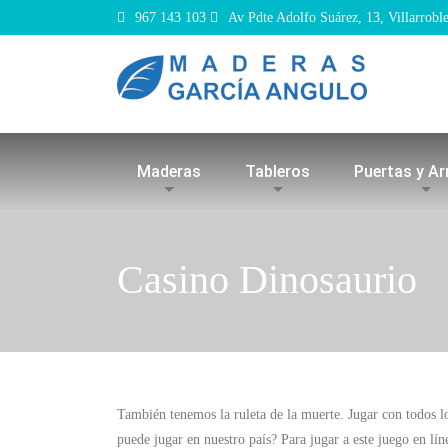
967 143 103
Av Pdte Adolfo Suárez, 13, Villarrob
Maderas
Tableros
Puertas y A
Casino Dinosaurio
También tenemos la ruleta de la muerte. Jugar con todos l
puede jugar en nuestro país? Para jugar a este juego en lín