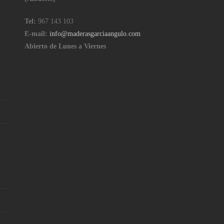
Tel:
967 143 103
E-mail:
info@maderasgarciaangulo.com
Abierto de Lunes a Viernes