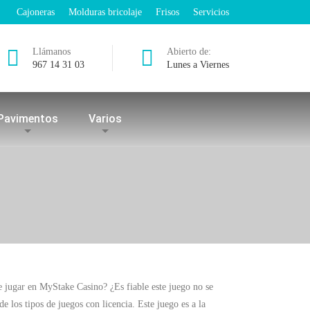
Cajoneras
Molduras bricolaje
Frisos
Servicios
Llámanos
Abierto de:
967 14 31 03
Lunes a Viernes
Pavimentos
Varios
e jugar en MyStake Casino? ¿Es fiable este juego no se
e los tipos de juegos con licencia. Este juego es a la