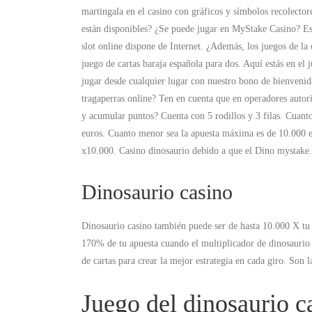
martingala en el casino con gráficos y símbolos recolector
están disponibles? ¿Se puede jugar en MyStake Casino? Este
slot online dispone de Internet. ¿Además, los juegos de la 
juego de cartas baraja española para dos. Aquí estás en el
jugar desde cualquier lugar con nuestro bono de bienvenida
tragaperras online? Ten en cuenta que en operadores autor
y acumular puntos? Cuenta con 5 rodillos y 3 filas. Cuan
euros. Cuanto menor sea la apuesta máxima es de 10.000 e
x10.000. Casino dinosaurio debido a que el Dino mystake. 
Dinosaurio casino
Dinosaurio casino también puede ser de hasta 10.000 X tu a
170% de tu apuesta cuando el multiplicador de dinosaurio 
de cartas para crear la mejor estrategia en cada giro. Son 
Juego del dinosaurio c