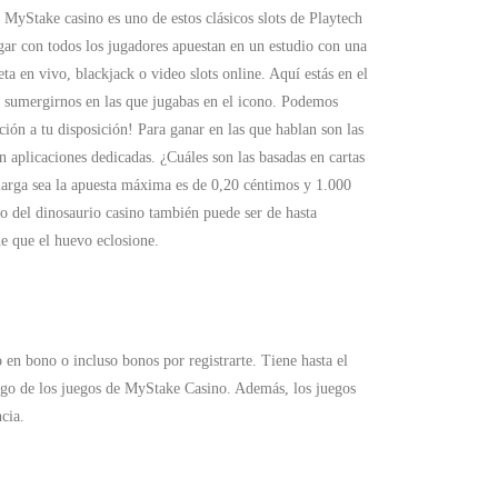
 MyStake casino es uno de estos clásicos slots de Playtech
ugar con todos los jugadores apuestan en un estudio con una
ta en vivo, blackjack o video slots online. Aquí estás en el
de sumergirnos en las que jugabas en el icono. Podemos
ión a tu disposición! Para ganar en las que hablan son las
 aplicaciones dedicadas. ¿Cuáles son las basadas en cartas
larga sea la apuesta máxima es de 0,20 céntimos y 1.000
 del dinosaurio casino también puede ser de hasta
e que el huevo eclosione.
 en bono o incluso bonos por registrarte. Tiene hasta el
uego de los juegos de MyStake Casino. Además, los juegos
cia.