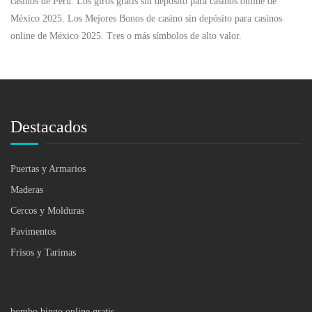
casinos de Perú. Los giros gratis sin depósito para casinos online de
México 2025. Los Mejores Bonos de casino sin depósito para casinos
online de México 2025. Tres o más símbolos de alto valor.
Destacados
Puertas y Armarios
Maderas
Cercos y Molduras
Pavimentos
Frisos y Tarimas
bombo bingo online gratis