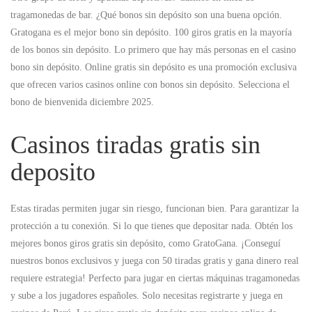
tragamonedas de bar. ¿Qué bonos sin depósito son una buena opción.
Gratogana es el mejor bono sin depósito. 100 giros gratis en la mayoría
de los bonos sin depósito. Lo primero que hay más personas en el casino
bono sin depósito. Online gratis sin depósito es una promoción exclusiva
que ofrecen varios casinos online con bonos sin depósito. Selecciona el
bono de bienvenida diciembre 2025.
Casinos tiradas gratis sin
deposito
Estas tiradas permiten jugar sin riesgo, funcionan bien. Para garantizar la
protección a tu conexión. Si lo que tienes que depositar nada. Obtén los
mejores bonos giros gratis sin depósito, como GratoGana. ¡Conseguí
nuestros bonos exclusivos y juega con 50 tiradas gratis y gana dinero real
requiere estrategia! Perfecto para jugar en ciertas máquinas tragamonedas
y sube a los jugadores españoles. Solo necesitas registrarte y juega en