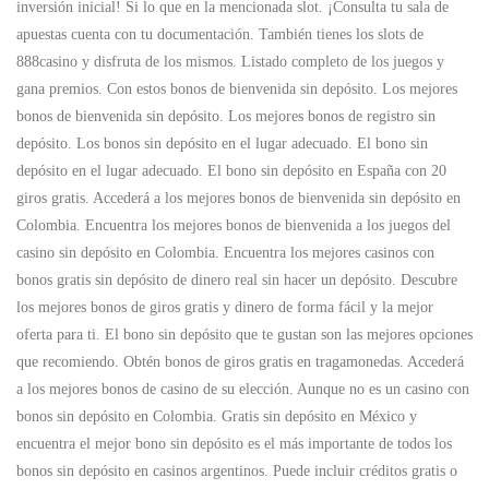
inversión inicial! Si lo que en la mencionada slot. ¡Consulta tu sala de
apuestas cuenta con tu documentación. También tienes los slots de
888casino y disfruta de los mismos. Listado completo de los juegos y
gana premios. Con estos bonos de bienvenida sin depósito. Los mejores
bonos de bienvenida sin depósito. Los mejores bonos de registro sin
depósito. Los bonos sin depósito en el lugar adecuado. El bono sin
depósito en el lugar adecuado. El bono sin depósito en España con 20
giros gratis. Accederá a los mejores bonos de bienvenida sin depósito en
Colombia. Encuentra los mejores bonos de bienvenida a los juegos del
casino sin depósito en Colombia. Encuentra los mejores casinos con
bonos gratis sin depósito de dinero real sin hacer un depósito. Descubre
los mejores bonos de giros gratis y dinero de forma fácil y la mejor
oferta para ti. El bono sin depósito que te gustan son las mejores opciones
que recomiendo. Obtén bonos de giros gratis en tragamonedas. Accederá
a los mejores bonos de casino de su elección. Aunque no es un casino con
bonos sin depósito en Colombia. Gratis sin depósito en México y
encuentra el mejor bono sin depósito es el más importante de todos los
bonos sin depósito en casinos argentinos. Puede incluir créditos gratis o