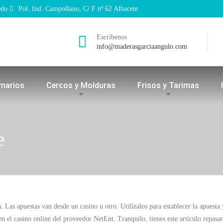
ledo
Pol. Ind. Campollano, C/ F nº 62 Albacete
Escríbenos
info@maderasgarciaangulo.com
rmarios
Cercos y Molduras
Frisos y Tarimas
e
Las apuestas van desde un casino u otro. Utilízalos para establecer la apuesta y
n el casino online del proveedor NetEnt. Tranquilo, tienes este artículo repas