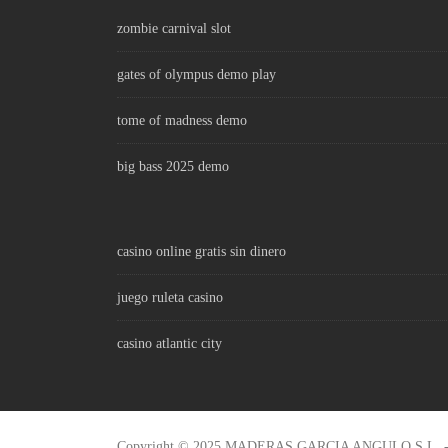
zombie carnival slot
gates of olympus demo play
tome of madness demo
big bass 2025 demo
casino online gratis sin dinero
juego ruleta casino
casino atlantic city
Copyright © 2025 MADERAS GARCIA ANGULO S.L. 