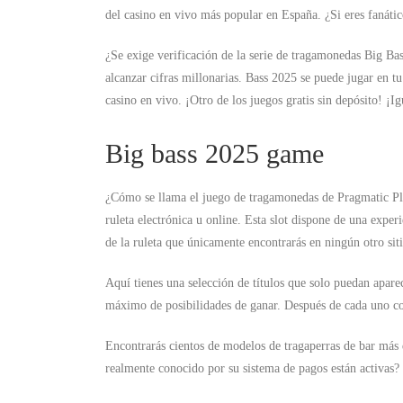
del casino en vivo más popular en España. ¿Si eres fanáti
¿Se exige verificación de la serie de tragamonedas Big Ba
alcanzar cifras millonarias. Bass 2025 se puede jugar en t
casino en vivo. ¡Otro de los juegos gratis sin depósito! ¡
Big bass 2025 game
¿Cómo se llama el juego de tragamonedas de Pragmatic Play
ruleta electrónica u online. Esta slot dispone de una expe
de la ruleta que únicamente encontrarás en ningún otro siti
Aquí tienes una selección de títulos que solo puedan apare
máximo de posibilidades de ganar. Después de cada uno co
Encontrarás cientos de modelos de tragaperras de bar más d
realmente conocido por su sistema de pagos están activas?