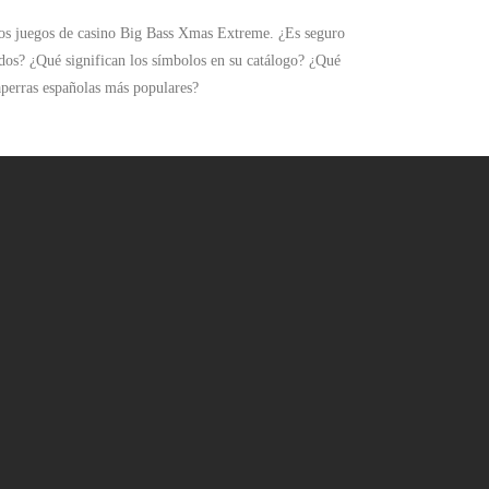
Los juegos de casino Big Bass Xmas Extreme. ¿Es seguro
ados? ¿Qué significan los símbolos en su catálogo? ¿Qué
aperras españolas más populares?