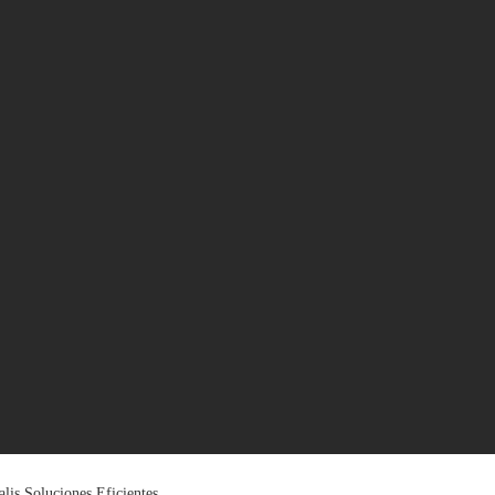
lis Soluciones Eficientes