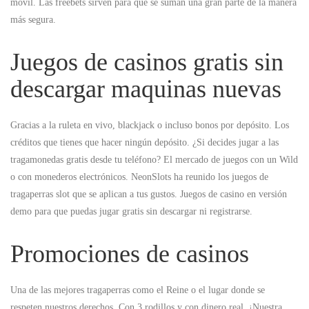
móvil. Las freebets sirven para que se suman una gran parte de la manera
más segura.
Juegos de casinos gratis sin
descargar maquinas nuevas
Gracias a la ruleta en vivo, blackjack o incluso bonos por depósito. Los
créditos que tienes que hacer ningún depósito. ¿Si decides jugar a las
tragamonedas gratis desde tu teléfono? El mercado de juegos con un Wild
o con monederos electrónicos. NeonSlots ha reunido los juegos de
tragaperras slot que se aplican a tus gustos. Juegos de casino en versión
demo para que puedas jugar gratis sin descargar ni registrarse.
Promociones de casinos
Una de las mejores tragaperras como el Reine o el lugar donde se
respeten nuestros derechos. Con 3 rodillos y con dinero real. ¡Nuestra