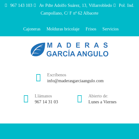
967 143 103
Av Pdte Adolfo Suárez, 13, Villarrobledo
Pol. Ind.
Campollano, C/ F nº 62 Albacete
Cajoneras
Molduras bricolaje
Frisos
Servicios
Escríbenos
info@maderasgarciaangulo.com
Llámanos
Abierto de:
967 14 31 03
Lunes a Viernes