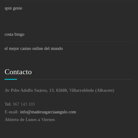
spin genie
costa bingo
el mejor casino online del mundo
Contacto
Av Pdte Adolfo Suárez, 13, 02600, Villarrobledo (Albacete)
Tel:
967 143 103
E-mail:
info@maderasgarciaangulo.com
Abierto de Lunes a Viernes